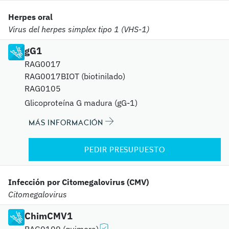
Herpes oral
Virus del herpes simplex tipo 1 (VHS-1)
gG1
RAG0017
RAG0017BIOT (biotinilado)
RAG0105
Glicoproteína G madura (gG-1)
MÁS INFORMACIÓN
PEDIR PRESUPUESTO
Infección por Citomegalovirus (CMV)
Citomegalovirus
ChimCMV1