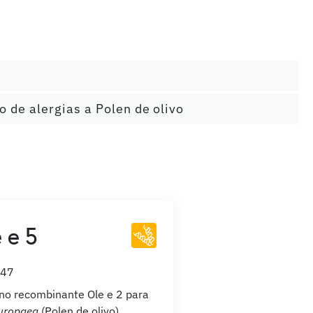
 de alergias a Polen de olivo
 e 5
047
no recombinante Ole e 2 para
uropaea
(Polen de olivo)