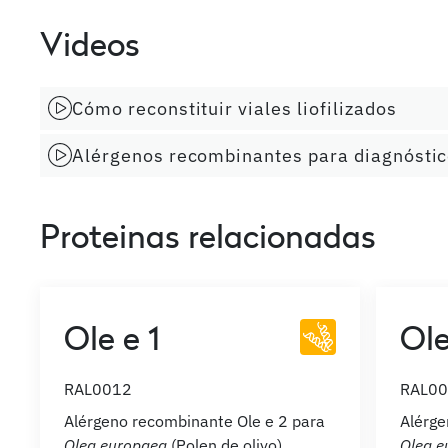
Videos
Cómo reconstituir viales liofilizados
Alérgenos recombinantes para diagnóstico
Proteinas relacionadas
Ole e 1
Ole
RAL0012
RAL0
Alérgeno recombinante Ole e 2 para
Alérge
Olea europaea
(Polen de olivo)
Olea e