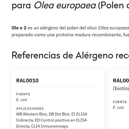
para
Olea europaea
(Polen d
Ole e 2
es un alérgeno del polen del olivo (
Olea europaea
preparado como una proteína madura recombinante, fusi
Referencias de Alérgeno re
RAL0010
RAL00
(biotin
FUENTE
E. coli
FUENTE
E. coli
APLICACIONES
WB Western Blot, DB Dot Blot, EI ELISA
Indirecta, ED Control positivo en ELISA
Directa, CLIA Inmunoensayo