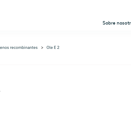
Sobre nosot
genos recombinantes
Ole E 2
s