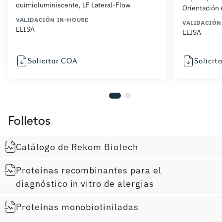
quimioluminiscente, LF Lateral-Flow
Orientación 
VALIDACIÓN IN-HOUSE
VALIDACIÓN
ELISA
ELISA
Solicitar COA
Solicit
Folletos
Catálogo de Rekom Biotech
Proteínas recombinantes para el
diagnóstico in vitro de alergias
Proteínas monobiotiniladas