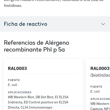
histidinas.
Ficha de reactivo
Referencias de Alérgeno
recombinante Phl p 5a
RAL0003
RAL0003
(biotinila
FUENTE
E. coli
FUENTE
E. coli
APLICACIONES
WB Western Blot, DB Dot Blot, EI ELISA
APLICACION
Indirecta, ED Control positivo en ELISA
WB Western B
Directa, CLIA Inmunoensayo
Captura, NP 