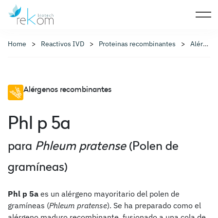
Home
Reactivos IVD
Proteinas recombinantes
Alérgenos recombinantes
Alérgenos recombinantes
Phl p 5a
para
Phleum pratense
(Polen de
gramíneas)
Phl p 5a
es un alérgeno mayoritario del polen de
gramíneas (
Phleum pratense
). Se ha preparado como el
alérgeno maduro recombinante, fusionado a una cola de