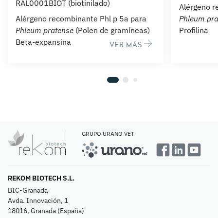
RAL0001BIOT (biotinilado)
Alérgeno r
Alérgeno recombinante Phl p 5a para
Phleum pra
Phleum pratense
(Polen de gramíneas)
Profilina
Beta-expansina
VER MÁS
GRUPO URANO VET
REKOM BIOTECH S.L.
BIC-Granada
Avda. Innovación, 1
18016, Granada (España)