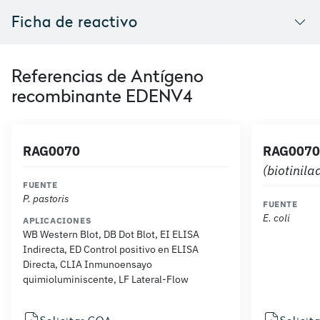
Ficha de reactivo
Referencias de Antígeno
recombinante EDENV4
RAG0070
RAG0070
(biotinila
FUENTE
P. pastoris
FUENTE
E. coli
APLICACIONES
WB Western Blot, DB Dot Blot, EI ELISA
Indirecta, ED Control positivo en ELISA
Directa, CLIA Inmunoensayo
quimioluminiscente, LF Lateral-Flow