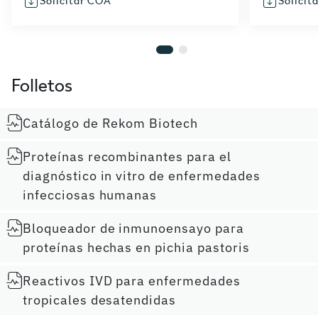
Solicitar COA
Solicit
Folletos
Catálogo de Rekom Biotech
Proteínas recombinantes para el
diagnóstico in vitro de enfermedades
infecciosas humanas
Bloqueador de inmunoensayo para
proteínas hechas en pichia pastoris
Reactivos IVD para enfermedades
tropicales desatendidas