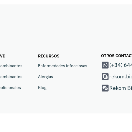
OTROS CONTAC
IVD
RECURSOS
(+34) 64
combinantes
Enfermedades infecciosas
rekom.bi
combinantes
Alergias
Rekom Bi
oliclonales
Blog
s