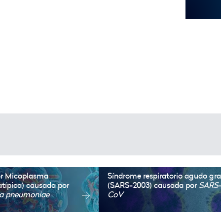
or Micoplasma
Síndrome respiratorio agudo gr
típica)
causada por
(SARS-2003)
causada por
SARS
a pneumoniae
CoV