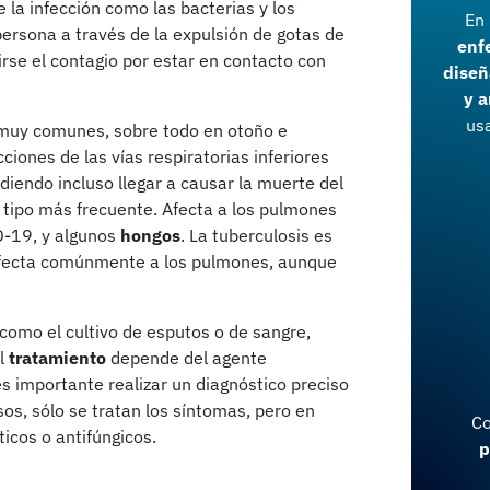
la infección como las bacterias y los
En
rsona a través de la expulsión de gotas de
enf
rse el contagio por estar en contacto con
diseñ
y a
usa
n muy comunes, sobre todo en otoño e
ecciones de las vías respiratorias inferiores
endo incluso llegar a causar la muerte del
 tipo más frecuente. Afecta a los pulmones
D-19, y algunos
hongos
. La tuberculosis es
afecta comúnmente a los pulmones, aunque
 como el cultivo de esputos o de sangre,
El
tratamiento
depende del agente
s importante realizar un diagnóstico preciso
os, sólo se tratan los síntomas, pero en
Co
ticos o antifúngicos.
p