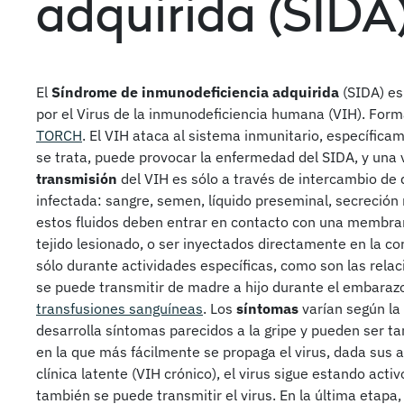
adquirida (SIDA
El
Síndrome de inmunodeficiencia adquirida
(SIDA) e
por el Virus de la inmunodeficiencia humana (VIH). Form
TORCH
. El VIH ataca al sistema inmunitario, específica
se trata, puede provocar la enfermedad del SIDA, y una ve
transmisión
del VIH es sólo a través de intercambio de 
infectada: sangre, semen, líquido preseminal, secreción r
estos fluidos deben entrar en contacto con una membran
tejido lesionado, o ser inyectados directamente en la co
sólo durante actividades específicas, como son las rela
se puede transmitir de madre a hijo durante el embarazo,
transfusiones sanguíneas
. Los
síntomas
varían según la 
desarrolla síntomas parecidos a la gripe y pueden ser tan
en la que más fácilmente se propaga el virus, dada sus alt
clínica latente (VIH crónico), el virus sigue estando act
también se puede transmitir el virus. En la última etapa,